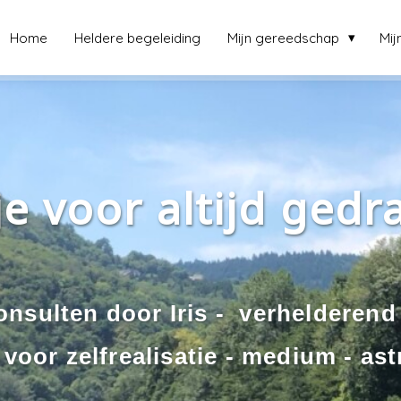
Home
Heldere begeleiding
Mijn gereedschap
Mij
 je voor altijd ged
onsulten door Iris - verhelderen
voor zelfrealisatie - medium - as