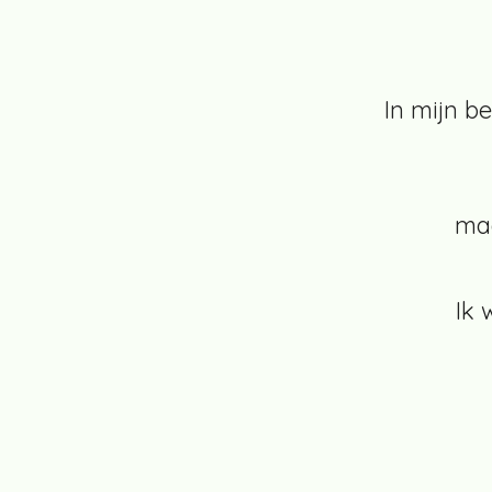
In mijn b
maa
Ik 