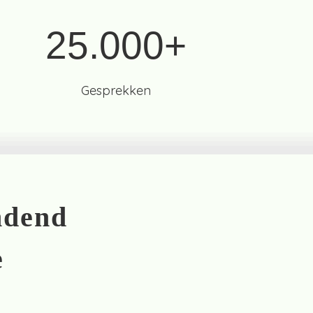
25.000+
Gesprekken
ndend
e