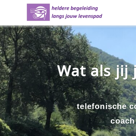
Wat als jij
telefonische c
coach 