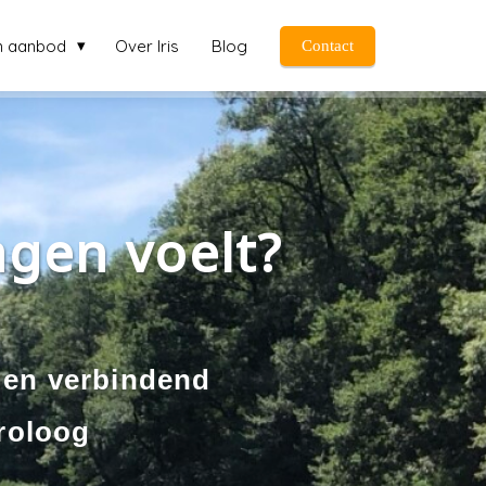
n aanbod
Over Iris
Blog
Contact
ragen voelt?
d en verbindend
troloog