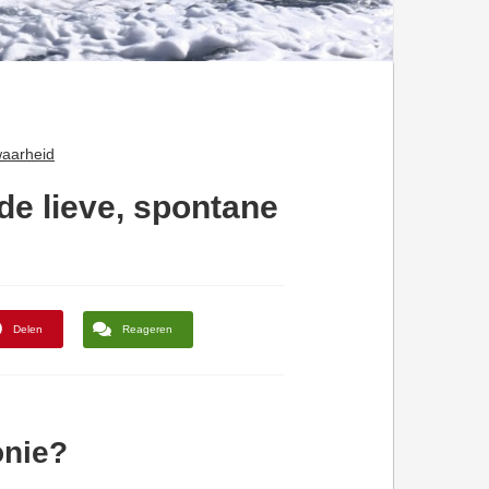
waarheid
de lieve, spontane
Delen
Reageren
onie?