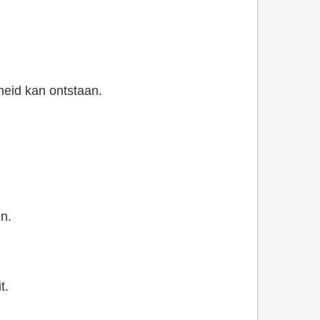
heid kan ontstaan.
en.
t.